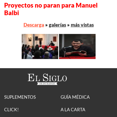
Proyectos no paran para Manuel
Balbi
Descarga
»
galerías
»
más vistas
SUPLEMENTOS
GUÍA MÉDICA
CLICK!
A LA CARTA