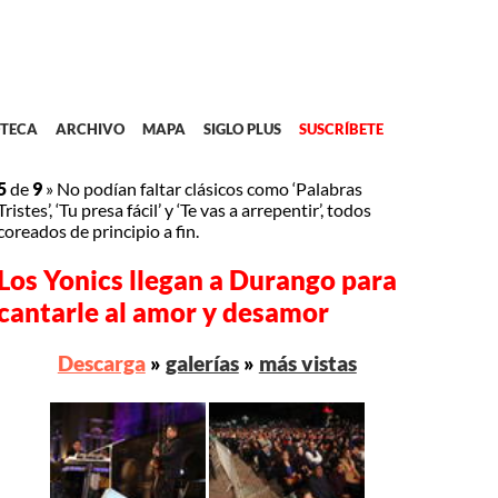
TECA
ARCHIVO
MAPA
SIGLO PLUS
SUSCRÍBETE
5
de
9
»
No podían faltar clásicos como ‘Palabras
Tristes’, ‘Tu presa fácil’ y ‘Te vas a arrepentir’, todos
coreados de principio a fin.
Los Yonics llegan a Durango para
cantarle al amor y desamor
Descarga
»
galerías
»
más vistas