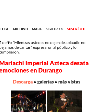
TECA
ARCHIVO
MAPA
SIGLO PLUS
SUSCRÍBETE
4
de
9
»
“Mientras ustedes no dejen de aplaudir, no
dejamos de cantar”, expresaron al público y lo
cumplieron.
Mariachi Imperial Azteca desata
emociones en Durango
Descarga
»
galerías
»
más vistas