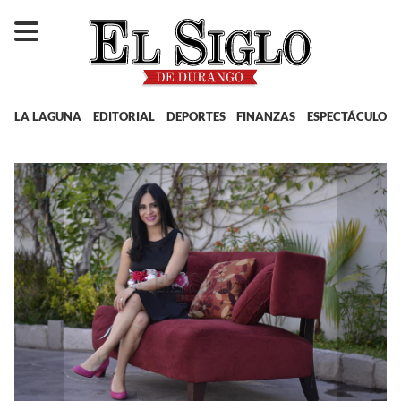
LA LAGUNA
EDITORIAL
DEPORTES
FINANZAS
ESPECTÁCULOS