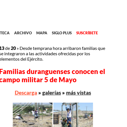
TECA
ARCHIVO
MAPA
SIGLO PLUS
SUSCRÍBETE
13
de
20
»
Desde temprana hora arribaron familias que
se integraron a las actividades ofrecidas por los
elementos del Ejército.
Familias duranguenses conocen el
campo militar 5 de Mayo
Descarga
»
galerías
»
más vistas