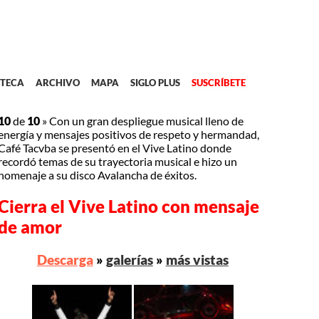
TECA
ARCHIVO
MAPA
SIGLO PLUS
SUSCRÍBETE
10
de
10
»
Con un gran despliegue musical lleno de
energía y mensajes positivos de respeto y hermandad,
Café Tacvba se presentó en el Vive Latino donde
recordó temas de su trayectoria musical e hizo un
homenaje a su disco Avalancha de éxitos.
Cierra el Vive Latino con mensaje
de amor
Descarga
»
galerías
»
más vistas