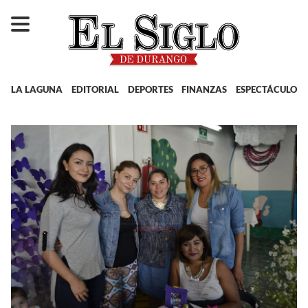
LA LAGUNA
EDITORIAL
DEPORTES
FINANZAS
ESPECTÁCULOS