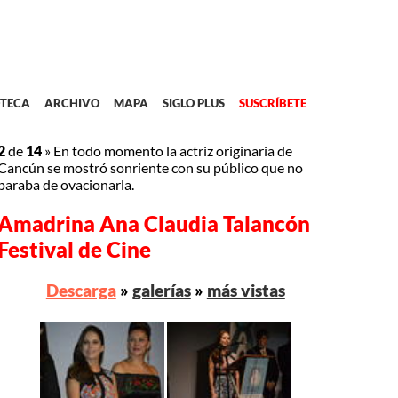
TECA
ARCHIVO
MAPA
SIGLO PLUS
SUSCRÍBETE
2
de
14
»
En todo momento la actriz originaria de
Cancún se mostró sonriente con su público que no
paraba de ovacionarla.
Amadrina Ana Claudia Talancón
Festival de Cine
Descarga
»
galerías
»
más vistas