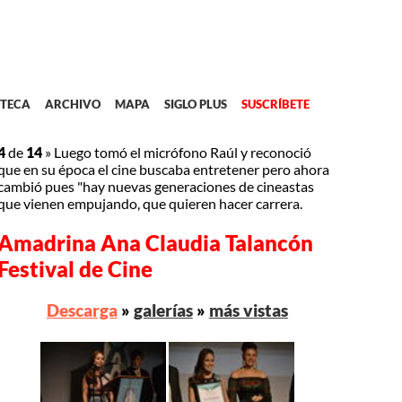
TECA
ARCHIVO
MAPA
SIGLO PLUS
SUSCRÍBETE
4
de
14
»
Luego tomó el micrófono Raúl y reconoció
que en su época el cine buscaba entretener pero ahora
cambió pues "hay nuevas generaciones de cineastas
que vienen empujando, que quieren hacer carrera.
Amadrina Ana Claudia Talancón
Festival de Cine
Descarga
»
galerías
»
más vistas