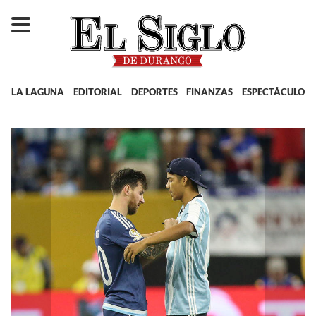
LA LAGUNA
EDITORIAL
DEPORTES
FINANZAS
ESPECTÁCULOS