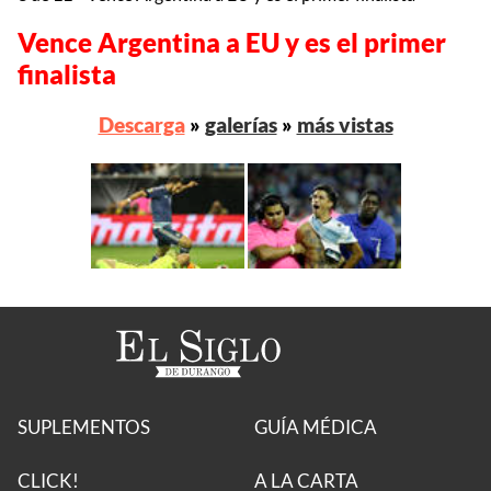
Vence Argentina a EU y es el primer
finalista
Descarga
»
galerías
»
más vistas
SUPLEMENTOS
GUÍA MÉDICA
CLICK!
A LA CARTA