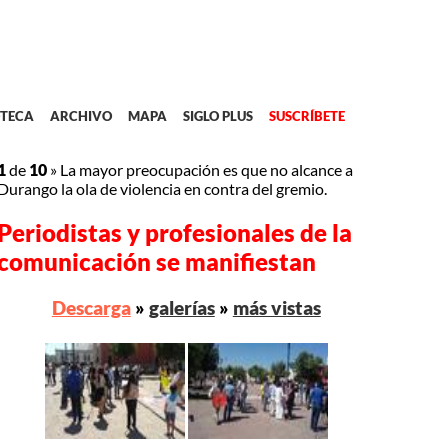
TECA
ARCHIVO
MAPA
SIGLO PLUS
SUSCRÍBETE
1
de
10
»
La mayor preocupación es que no alcance a
Durango la ola de violencia en contra del gremio.
Periodistas y profesionales de la
comunicación se manifiestan
Descarga
»
galerías
»
más vistas