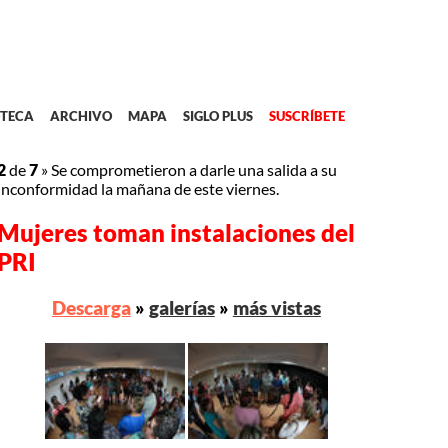
TECA
ARCHIVO
MAPA
SIGLO PLUS
SUSCRÍBETE
2
de
7
»
Se comprometieron a darle una salida a su
inconformidad la mañana de este viernes.
Mujeres toman instalaciones del
PRI
Descarga
»
galerías
»
más vistas