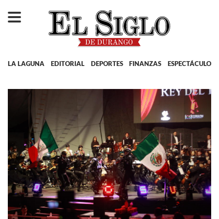
LA LAGUNA
EDITORIAL
DEPORTES
FINANZAS
ESPECTÁCULOS