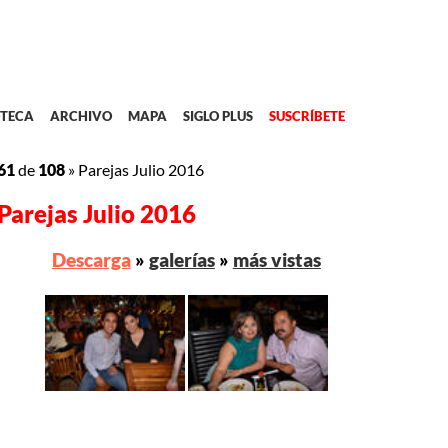
TECA
ARCHIVO
MAPA
SIGLO PLUS
SUSCRÍBETE
61
de
108
»
Parejas Julio 2016
Parejas Julio 2016
Descarga
»
galerías
»
más vistas