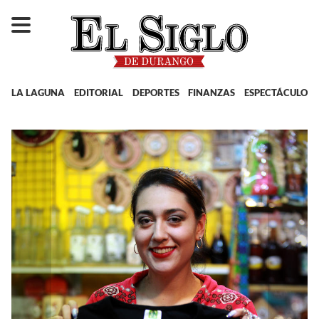
LA LAGUNA
EDITORIAL
DEPORTES
FINANZAS
ESPECTÁCULOS