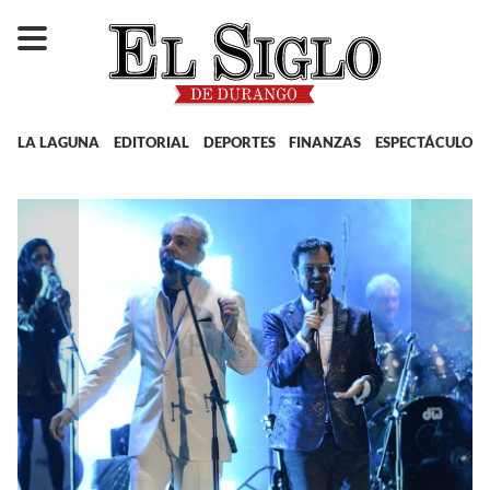
LA LAGUNA
EDITORIAL
DEPORTES
FINANZAS
ESPECTÁCULOS