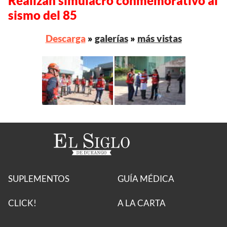
Realizan simulacro conmemorativo al
sismo del 85
Descarga
»
galerías
»
más vistas
SUPLEMENTOS
GUÍA MÉDICA
CLICK!
A LA CARTA