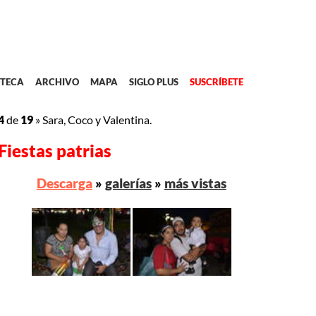
TECA
ARCHIVO
MAPA
SIGLO PLUS
SUSCRÍBETE
4
de
19
»
Sara, Coco y Valentina.
Fiestas patrias
Descarga
»
galerías
»
más vistas