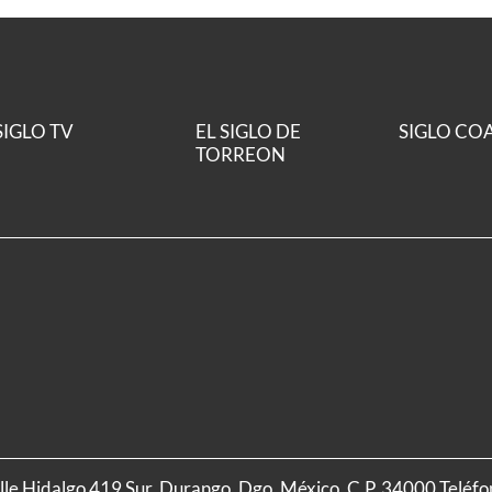
SIGLO TV
EL SIGLO DE
SIGLO CO
TORREON
alle Hidalgo 419 Sur, Durango, Dgo. México, C.P. 34000 Teléf