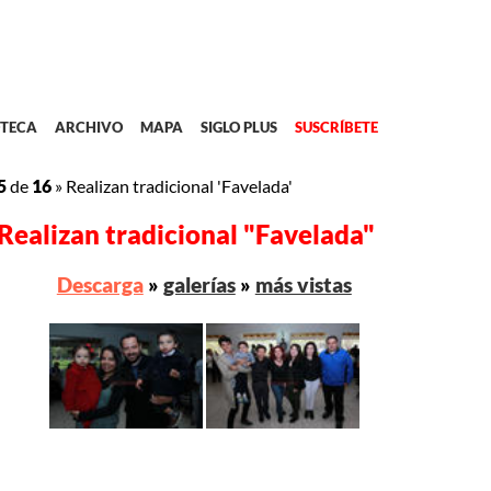
TECA
ARCHIVO
MAPA
SIGLO PLUS
SUSCRÍBETE
5
de
16
»
Realizan tradicional 'Favelada'
Realizan tradicional "Favelada"
Descarga
»
galerías
»
más vistas