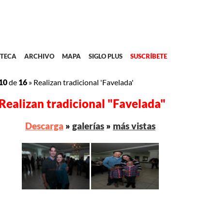
TECA
ARCHIVO
MAPA
SIGLO PLUS
SUSCRÍBETE
10
de
16
»
Realizan tradicional 'Favelada'
Realizan tradicional "Favelada"
Descarga
»
galerías
»
más vistas