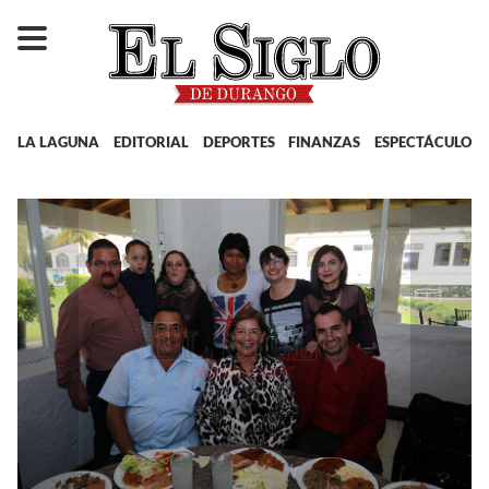
LA LAGUNA
EDITORIAL
DEPORTES
FINANZAS
ESPECTÁCULOS