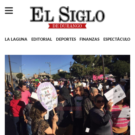
LA LAGUNA
EDITORIAL
DEPORTES
FINANZAS
ESPECTÁCULOS