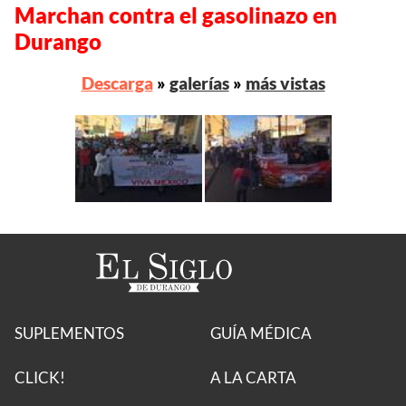
Marchan contra el gasolinazo en
Durango
Descarga
»
galerías
»
más vistas
SUPLEMENTOS
GUÍA MÉDICA
CLICK!
A LA CARTA