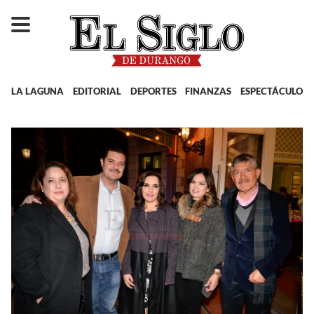
LA LAGUNA
EDITORIAL
DEPORTES
FINANZAS
ESPECTÁCULOS