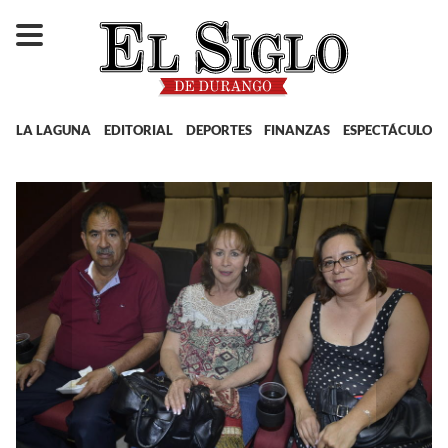
LA LAGUNA
EDITORIAL
DEPORTES
FINANZAS
ESPECTÁCULOS