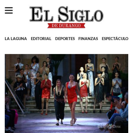
LA LAGUNA
EDITORIAL
DEPORTES
FINANZAS
ESPECTÁCULOS