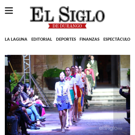
LA LAGUNA
EDITORIAL
DEPORTES
FINANZAS
ESPECTÁCULOS