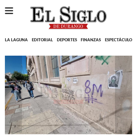
LA LAGUNA
EDITORIAL
DEPORTES
FINANZAS
ESPECTÁCULOS