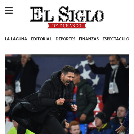
LA LAGUNA
EDITORIAL
DEPORTES
FINANZAS
ESPECTÁCULOS