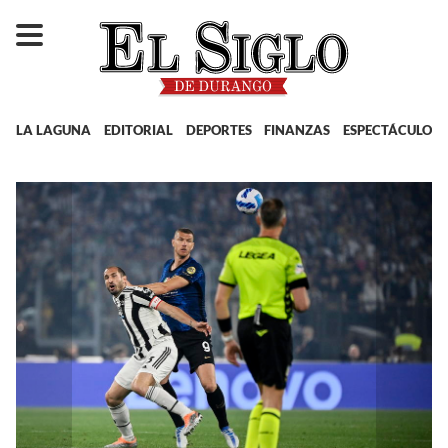
LA LAGUNA
EDITORIAL
DEPORTES
FINANZAS
ESPECTÁCULOS