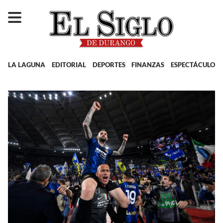
LA LAGUNA
EDITORIAL
DEPORTES
FINANZAS
ESPECTÁCULOS