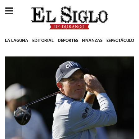
LA LAGUNA
EDITORIAL
DEPORTES
FINANZAS
ESPECTÁCULOS