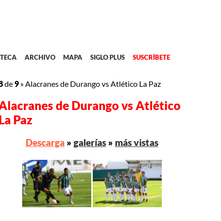
TECA
ARCHIVO
MAPA
SIGLO PLUS
SUSCRÍBETE
8
de
9
»
Alacranes de Durango vs Atlético La Paz
Alacranes de Durango vs Atlético
La Paz
Descarga
»
galerías
»
más vistas