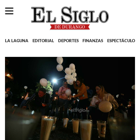
LA LAGUNA
EDITORIAL
DEPORTES
FINANZAS
ESPECTÁCULOS