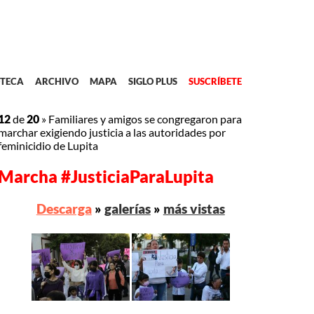
TECA
ARCHIVO
MAPA
SIGLO PLUS
SUSCRÍBETE
12
de
20
»
Familiares y amigos se congregaron para
marchar exigiendo justicia a las autoridades por
feminicidio de Lupita
Marcha #JusticiaParaLupita
Descarga
»
galerías
»
más vistas