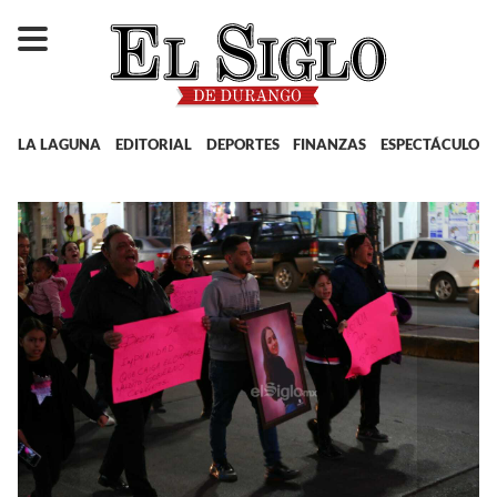
LA LAGUNA
EDITORIAL
DEPORTES
FINANZAS
ESPECTÁCULOS