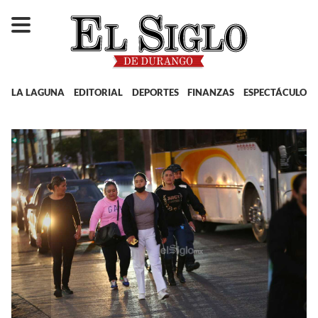
LA LAGUNA
EDITORIAL
DEPORTES
FINANZAS
ESPECTÁCULOS