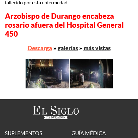
fallecido por esta enfermedad.
Arzobispo de Durango encabeza
rosario afuera del Hospital General
450
Descarga
»
galerías
»
más vistas
SUPLEMENTOS
GUÍA MÉDICA