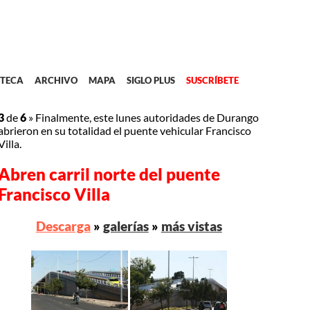
TECA
ARCHIVO
MAPA
SIGLO PLUS
SUSCRÍBETE
3
de
6
»
Finalmente, este lunes autoridades de Durango
abrieron en su totalidad el puente vehicular Francisco
Villa.
Abren carril norte del puente
Francisco Villa
Descarga
»
galerías
»
más vistas