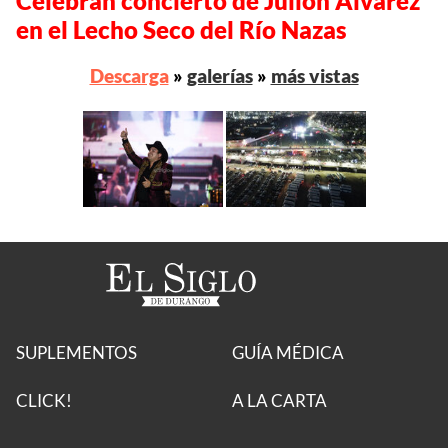
Celebran concierto de Julión Álvarez
en el Lecho Seco del Río Nazas
Descarga
»
galerías
»
más vistas
SUPLEMENTOS
GUÍA MÉDICA
CLICK!
A LA CARTA