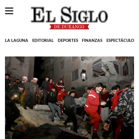
LA LAGUNA
EDITORIAL
DEPORTES
FINANZAS
ESPECTÁCULOS