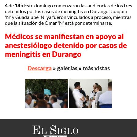
4
de
18
»
Este domingo comenzaron las audiencias de los tres
detenidos por los casos de meningitis en Durango, Joaquín
'N' y Guadalupe 'N' ya fueron vinculados a proceso, mientras
que la situación de Omar 'N' está por determinarse.
Médicos se manifiestan en apoyo al
anestesiólogo detenido por casos de
meningitis en Durango
Descarga
»
galerías
»
más vistas