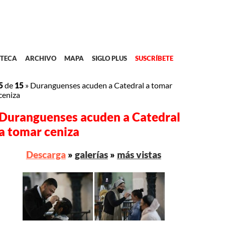
TECA
ARCHIVO
MAPA
SIGLO PLUS
SUSCRÍBETE
5
de
15
»
Duranguenses acuden a Catedral a tomar
ceniza
Duranguenses acuden a Catedral
a tomar ceniza
Descarga
»
galerías
»
más vistas