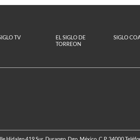
SIGLO TV
EL SIGLO DE
SIGLO CO
TORREON
alle Hidalgo 419 Sur, Durango, Dgo. México, C.P. 34000 Teléf