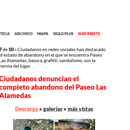
TECA
ARCHIVO
MAPA
SIGLO PLUS
SUSCRÍBETE
7
de
10
»
Ciudadanos en redes sociales han destacado
el estado de abandono en el que se encuentra Paseo
Las Alamedas; basura, grafitti, vandalismo, son la
norma del lugar.
Ciudadanos denuncian el
completo abandono del Paseo Las
Alamedas
Descarga
»
galerías
»
más vistas