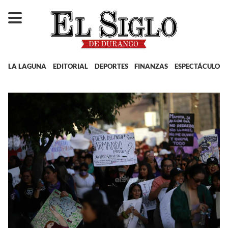
LA LAGUNA
EDITORIAL
DEPORTES
FINANZAS
ESPECTÁCULOS