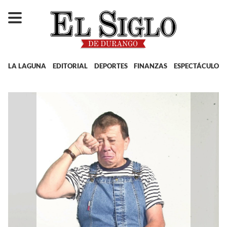
LA LAGUNA
EDITORIAL
DEPORTES
FINANZAS
ESPECTÁCULOS