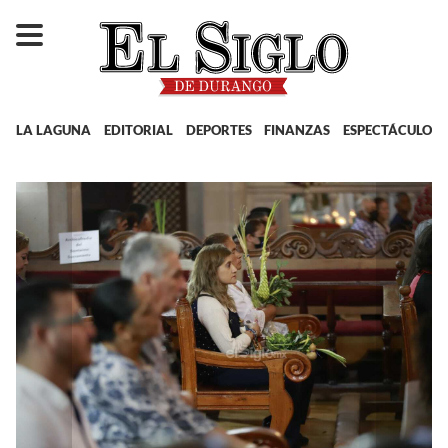
LA LAGUNA
EDITORIAL
DEPORTES
FINANZAS
ESPECTÁCULOS