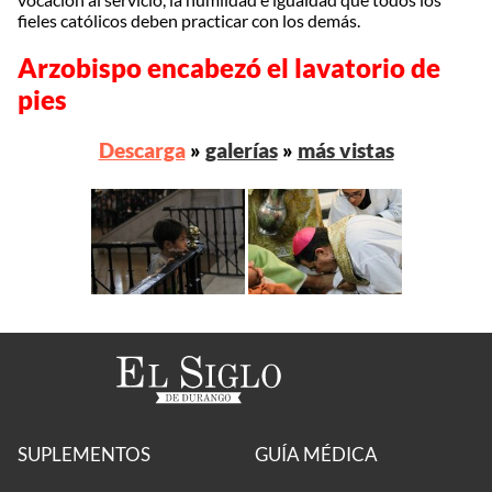
fieles católicos deben practicar con los demás.
Arzobispo encabezó el lavatorio de
pies
Descarga
»
galerías
»
más vistas
SUPLEMENTOS
GUÍA MÉDICA