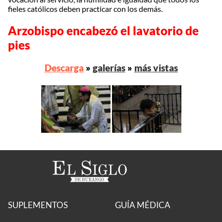
fieles católicos deben practicar con los demás.
Arzobispo encabezó el lavatorio de
pies
Descarga
»
galerías
»
más vistas
SUPLEMENTOS
GUÍA MÉDICA