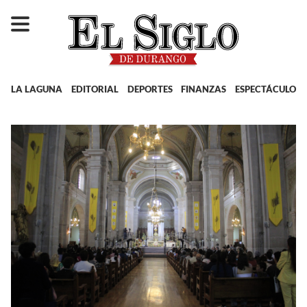
LA LAGUNA
EDITORIAL
DEPORTES
FINANZAS
ESPECTÁCULOS