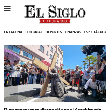
LA LAGUNA
EDITORIAL
DEPORTES
FINANZAS
ESPECTÁCULOS
Duranguenses se dieron cita en el Arzobispado